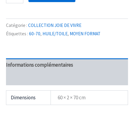
de
FLORAISON
HIVERNALE
Catégorie :
COLLECTION JOIE DE VIVRE
Étiquettes :
60-70
,
HUILE/TOILE
,
MOYEN FORMAT
Informations complémentaires
Avis (0)
Dimensions
60 × 2 × 70 cm