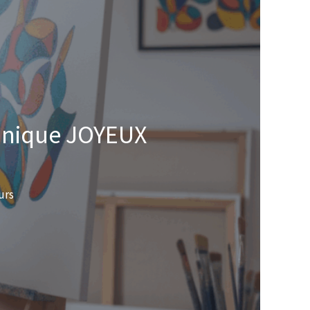
minique JOYEUX
urs