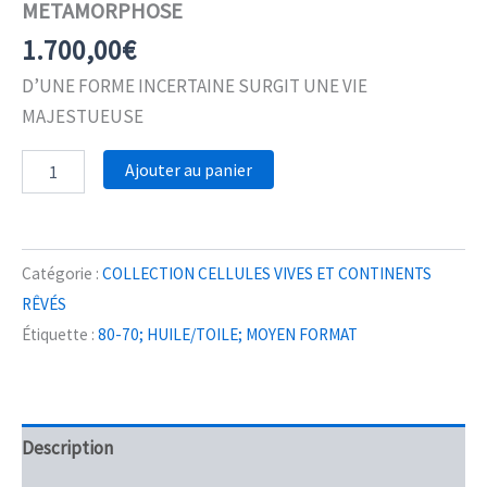
METAMORPHOSE
1.700,00
€
D’UNE FORME INCERTAINE SURGIT UNE VIE
MAJESTUEUSE
quantité
Ajouter au panier
de
METAMORPHOSE
Catégorie :
COLLECTION CELLULES VIVES ET CONTINENTS
RÊVÉS
Étiquette :
80-70; HUILE/TOILE; MOYEN FORMAT
Description