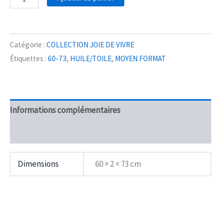
de
INSOLENTE
LUMIERE
Catégorie :
COLLECTION JOIE DE VIVRE
Étiquettes :
60-73
,
HUILE/TOILE
,
MOYEN FORMAT
Informations complémentaires
Avis (0)
Dimensions
60 × 2 × 73 cm