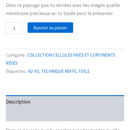
Dans ce paysage que tu recrées avec tes images quelle
membrane précieuse as-tu tissée pour le préserver
quantité
Ajouter au panier
de
CONTINENTS
ENDORMIS
Catégorie :
COLLECTION CELLULES VIVES ET CONTINENTS
RÊVÉS
Étiquettes :
92-92
,
TECHNIQUE MIXTE
,
TOILE
Description
Avis (0)