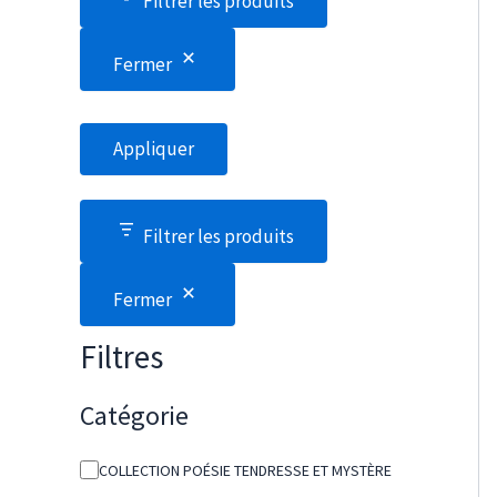
Filtrer les produits
Fermer
Appliquer
Filtrer les produits
Fermer
Filtres
Catégorie
C
COLLECTION POÉSIE TENDRESSE ET MYSTÈRE
a