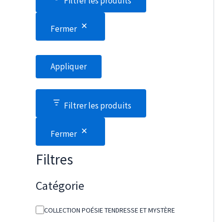
Filtrer les produits
Fermer
Appliquer
Filtrer les produits
Fermer
Filtres
Catégorie
C
COLLECTION POÉSIE TENDRESSE ET MYSTÈRE
a