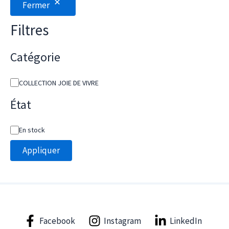
Fermer
Filtres
Catégorie
C
COLLECTION JOIE DE VIVRE
a
t
État
é
g
D
En stock
o
i
r
s
Appliquer
i
p
e
o
n
i
b
i
l
Facebook
Instagram
LinkedIn