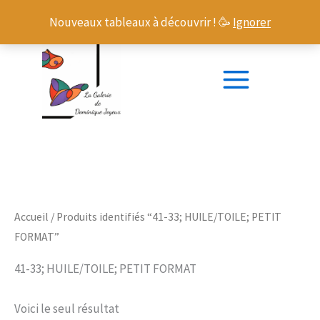
Aller
Nouveaux tableaux à découvrir ! 🥳
Ignorer
au
contenu
Accueil
/ Produits identifiés “41-33; HUILE/TOILE; PETIT
FORMAT”
41-33; HUILE/TOILE; PETIT FORMAT
Voici le seul résultat